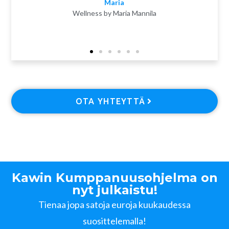
Maria
Wellness by Maria Mannila
OTA YHTEYTTÄ
Kawin Kumppanuusohjelma on
nyt julkaistu!
Tienaa jopa satoja euroja kuukaudessa
suosittelemalla!