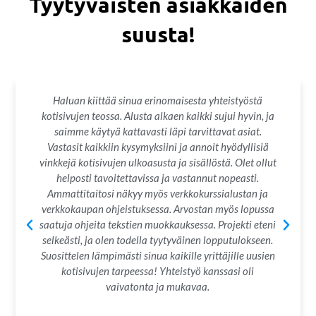
Tyytyväisten asiakkaiden
suusta!
Haluan kiittää sinua erinomaisesta yhteistyöstä
kotisivujen teossa. Alusta alkaen kaikki sujui hyvin, ja
saimme käytyä kattavasti läpi tarvittavat asiat.
Vastasit kaikkiin kysymyksiini ja annoit hyödyllisiä
vinkkejä kotisivujen ulkoasusta ja sisällöstä. Olet ollut
helposti tavoitettavissa ja vastannut nopeasti.
Ammattitaitosi näkyy myös verkkokurssialustan ja
verkkokaupan ohjeistuksessa. Arvostan myös lopussa
saatuja ohjeita tekstien muokkauksessa. Projekti eteni
selkeästi, ja olen todella tyytyväinen lopputulokseen.
Suosittelen lämpimästi sinua kaikille yrittäjille uusien
kotisivujen tarpeessa! Yhteistyö kanssasi oli
vaivatonta ja mukavaa.