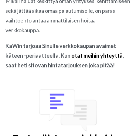
Mikäli haluat keskittyä oman yrityksesi kehittämiseen
sekä jättää aikaa omaa palautumiselle, on paras
vaihtoehto antaa ammattilaisen hoitaa
verkkokauppa.
KaWin tarjoaa Sinulle verkkokaupan avaimet
käteen -periaatteella. Kun
otat meihin yhteyttä
,
saat heti sitovan hintatarjouksen joka pitää!