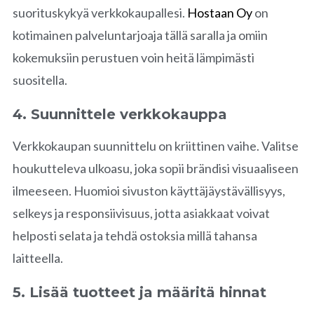
suorituskykyä verkkokaupallesi.
Hostaan Oy
on
kotimainen palveluntarjoaja tällä saralla ja omiin
kokemuksiin perustuen voin heitä lämpimästi
suositella.
4. Suunnittele verkkokauppa
Verkkokaupan suunnittelu on kriittinen vaihe. Valitse
houkutteleva ulkoasu, joka sopii brändisi visuaaliseen
ilmeeseen. Huomioi sivuston käyttäjäystävällisyys,
selkeys ja responsiivisuus, jotta asiakkaat voivat
helposti selata ja tehdä ostoksia millä tahansa
laitteella.
5. Lisää tuotteet ja määritä hinnat